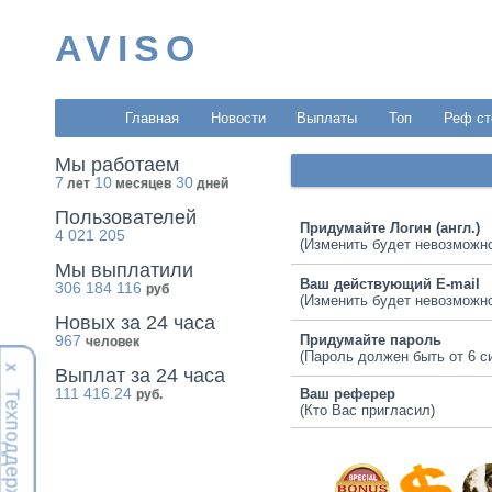
AVISO
Главная
Новости
Выплаты
Топ
Реф ст
Мы работаем
7
10
30
лет
месяцев
дней
Пользователей
Придумайте Логин (англ.)
4 021 205
(Изменить будет невозможн
Мы выплатили
Ваш действующий E-mail
306 184 116
руб
(Изменить будет невозможн
Новых за 24 часа
967
Придумайте пароль
человек
(Пароль должен быть от 6 с
Х
Выплат за 24 часа
111 416.24
Ваш реферер
руб.
Техподдержка
(Кто Вас пригласил)