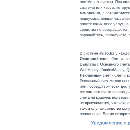
платёжных систем. При опл
системы или кассы, котору
мгновенно
, в автоматичес
недвусмысленные названия.
оплате каких-либо услуг на
средства не возвращаются. 
обращайтесь, пожалуйста, 
В системе
aviso.bz
у каждог
Основной счет
- Cчет для 
Выплаты с Основного счета
WebMoney, YandexMoney, QiW
Рекламный счет
- Счет с к
Рекламный счет можно попо
или посредством всех дост
рекламного счета производ
счета на кошелек пользоват
не производится, что исклю
таком случае средства могу
пополнение. Время возврата
Уведомление о р