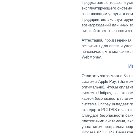
Предлагаемые товары и усл
эксплуатирующего систему
оказывающим услуги, и сам
Предприятия, эксплуатирую
вознаграждений или иных во
никакой ответственности за
Аттестация, произведенная
реквизиты для связи и удо
не означает, что мы каким
WebMoney.
И
Оплатить заказ можно банко
системы Apple Pay. (Вы мо
оптимально). Чтобы оплати
системы Unitpay, на которо
картой безопасность платеж
система Unitpay обладает 
стандарта PCI DSS в части 
Стандарт безопасности бан
платежными системами, вклю
участником программы непр
Process (P.D.C.P.). Ваши 