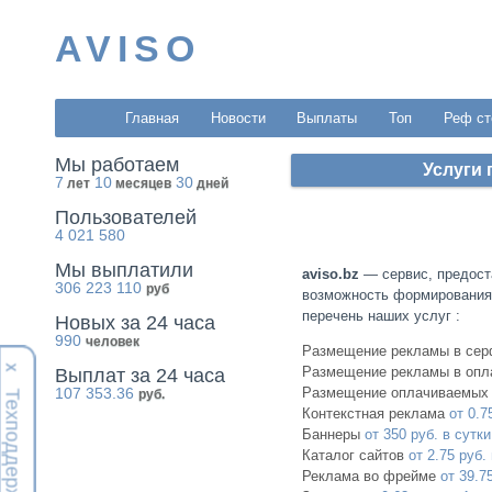
AVISO
Главная
Новости
Выплаты
Топ
Реф ст
Мы работаем
Услуги 
7
10
30
лет
месяцев
дней
Пользователей
4 021 580
Мы выплатили
aviso.bz
— сервис, предост
306 223 110
руб
возможность формирования 
перечень наших услуг :
Новых за 24 часа
990
человек
Размещение рекламы в се
Х
Размещение рекламы в опла
Выплат за 24 часа
Размещение оплачиваемых
107 353.36
руб.
Техподдержка
Контекстная реклама
от 0.7
Баннеры
от 350 руб. в сутки
Каталог сайтов
от 2.75 руб.
Реклама во фрейме
от 39.7