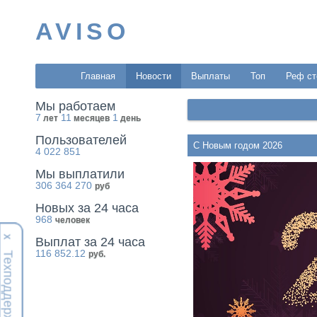
AVISO
Главная
Новости
Выплаты
Топ
Реф ст
Мы работаем
7
11
1
лет
месяцев
день
Пользователей
С Новым годом 2026
4 022 851
Мы выплатили
306 364 270
руб
Новых за 24 часа
968
человек
Х
Выплат за 24 часа
116 852.12
руб.
Техподдержка