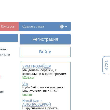
Конкурсы
Сделать заказ
Регистрация
ете.
Войти
каналы
4721
SMM ПРОВАЙДЕР
Мы делаем сервисы, с
которыми не бывает проблем.
5252.su
Unu
Руби бабло по настоящему.
Max отчисления с PRO
ие
unu.im
Новый букс с
АВТОПРОВЕРКОЙ
С крупнейшим в рунете