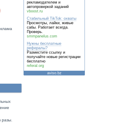
рекламодателем и
автопроверкой заданий
vboost.ru
Стабильный TikTok: охваты
Просмотры, лайки, живые
сабы. Работает всегда.
еклама
Проверь.
smmpanelus.com
Нужны бесплатные
рефералы?
Разместите ссылку и
получайте новые регистрации
бесплатно
referal.org
aviso.bz
льных
тение
 разы.