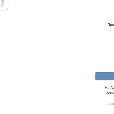
Про
На A
дене
рефер