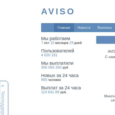
AVISO
Главная
Новости
Выплаты
Мы работаем
7
10
29
лет
месяцев
дней
Пользователей
AVI
4 020 181
С нам
Мы выплатили
306 065 260
руб
Новых за 24 часа
965
человек
Х
Выплат за 24 часа
114 641.88
руб.
Техподдержка
Много
се