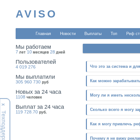
AVISO
Главная
Новости
Выплаты
Топ
Реф ст
Мы работаем
7
10
28
лет
месяцев
дней
Пользователей
Что это за система и дл
4 019 276
Мы выплатили
Как можно зарабатывать
305 960 730
руб
Новых за 24 часа
Могу ли я иметь нескол
1108
человек
Х
Выплат за 24 часа
Сколько всего я могу з
119 728.70
руб.
Техподдержка
Как я могу привлечь р
Почему я не вижу рекл