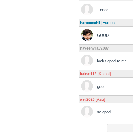
good
[Haroon]
haroonsahil
GOOD
naveenvijay2087
looks good to me
[Kainat]
kainat113
good
[Asu]
asu2023
so good