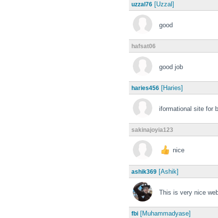
[Uzzal]
uzzal76
good
hafsat06
good job
[Haries]
haries456
iformational site for
sakinajoyia123
nice
[Ashik]
ashik369
This is very nice web
[Muhammadyase]
fbi