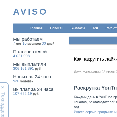
AVISO
Главная
Новости
Выплаты
Топ
Реф ст
Мы работаем
7
10
30
лет
месяцев
дней
Пользователей
4 021 008
Как накрутить лайк
Мы выплатили
306 161 891
руб
Дата публикации 28 июля 
Новых за 24 часа
930
человек
Раскрутка YouTu
Х
Выплат за 24 часа
107 622.19
руб.
Техподдержка
Каждый день в YouTube пр
каналов, рекламодателей
год.
Ищете сервис продвижени